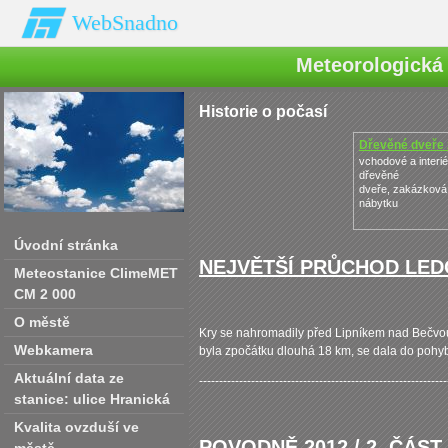
WebSnadno
Meteorologická 
Historie o počasí
Dřevěné dveře 
vchodové a interi
dřevěné
dveře, zakázková
nábytku
Úvodní stránka
NEJVĚTŠÍ PRŮCHOD LEDO
Meteostanice ClimeMET
CM 2 000
O městě
Kry se nahromadily před Lipníkem nad Bečvou 
Webkamera
byla zpočátku dlouhá 18 km, se dala do pohy
Aktuální data ze
--------------------------------------------------------------
stanice: ulice Hranická
Kvalita ovzduší ve
POVODNĚ 2012 / 2. ČÁST