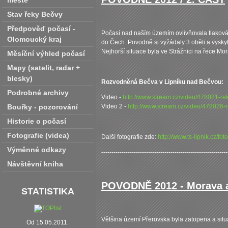
městě
Stav řeky Bečvy
Předpověď počasí -
Počasí nad naším územím ovlivňovala tlaková 
Olomoucký kraj
do Čech. Povodně si vyžádaly 3 oběti a vyskyt
Nejhorší situace byla ve Strážnici na řece M
Měsíční výhled počasí
Mapy (satelit‚ radar +
blesky)
Rozvodněná Bečva v Lipníku nad Bečvou:
Podrobné archivy
Video -
http://www.stream.cz/video/478021-r
Bouřky - pozorování
Video 2 -
http://www.stream.cz/video/478026
Historie o počasí
Fotografie (videa)
Další fotografie zde:
http://www.ts-lipnik.cz/f
Výměnné odkazy
--------------------------------------------------------------
Návštěvní kniha
POVODNĚ 2012 - Morava a
STATISTIKA
Většina území Přerovska byla zatopena a situ
Od 15.05.2011.