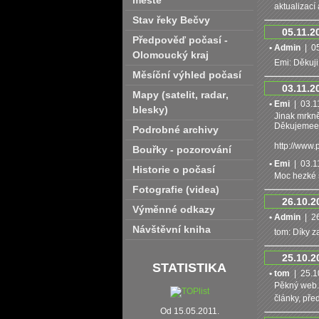
městě
aktualizací
Stav řeky Bečvy
05.11.2
Předpověď počasí -
• Admin
| 05
Olomoucký kraj
Emi: Děkuji
Měsíční výhled počasí
03.11.2
Mapy (satelit‚ radar‚
• Emi
| 03.11
blesky)
Jinak mrkně
Děkujemee
Podrobné archivy
http://www.
Bouřky - pozorování
• Emi
| 03.11
Historie o počasí
Moc hezké s
Fotografie (videa)
26.10.2
Výměnné odkazy
• Admin
| 26
Návštěvní kniha
tom: Díky z
25.10.2
STATISTIKA
• tom
| 25.10
Pěkný web. 
články, pře
Od 15.05.2011.