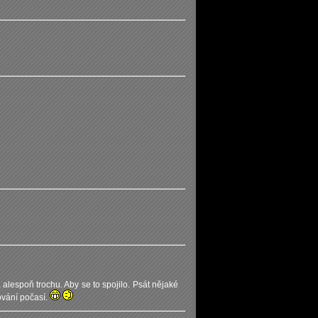
 alespoň trochu. Aby se to spojilo. Psát nějaké
ování počasí.