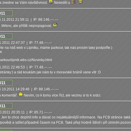
 a zvedne se Vám návštěvnost.
Nesedět u
.
011
.11.2011 21:58:11 | IP: 88.146.---.---
. Mrknu, ale příště nepropagovat.
011
.2011 22:47:37 | IP: 77.48.---.---
te na náš web v Lipníku, máme parkour, tak nás prosím taky podpořte:)
e
parkourlipnik.wbs.cz/Novinky.html
.2011 22:46:53 | IP: 77.48.---.---
tránky:) a rád koukám jak nám tu v moravské bráně vane vítr :D
011
.10.2011 14:29:46 | IP: 88.146.---.---
a komentář.
Nevím, co k tomu více říct, ale vezmu si to k srdci.
011
.2011 20:35:11 | IP: 85.71.---.---
Jen to chce doplnit info a dávat co nejaktuálnější informace. Na FCB stránce také,
dpovědi a sdílet případně časem na FCB. Také přeji hodně štěstí i při zimním pozor