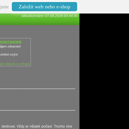
Založit web nebo e-shop
jeme
aktualizováno: 07.08.2026 00:44:30
hovací postele
nájem zdravotní
komfort svým
ých stránek a e-shopů
o sledovat. Vždy je nějaké počasí. Trochu více