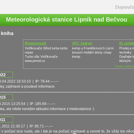
Doporuču
Meteorologická stanice Lipník nad Bečvou
 kniha
Repasované
ATC Jadran
El. polo
Turbodmychadlo
Vstřikovače Střed turba turbo
kemp u Františkových Lázní
Prodej a 
repas
luxusní mobilní domy chaty
techniky
Turbo díly Vstřikovače
kemp
Dopřejte 
www.pmnd.cz
blízkým.
Tvorba webov
022
.04.2022 18:33:10 | IP: 78.44.---.---
ky, zajímavé a poutavé informace.
015
.2015 13:25:54 | IP: 185.69.---.---
ka, ale nikde nevidim aktualni informace z meteostanice :)
011
.2011 21:30:17 | IP: 85.71.---.---
 v počasí sice nuda, ale i tak je na počasí zajímavé a cenné to, že vždy lze něc