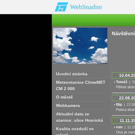
WebSnadno
Návštěvní
Úvodní stránka
10.04.2
Meteostanice ClimeMET
• Tomáš
| 10
Pěkné strán
CM 2 000
O městě
22.08.2
• filip
| 22.08
Webkamera
Pekna stran
Aktuální data ze
stanice: ulice Hranická
11.11.2
• tom
| 11.11
Kvalita ovzduší ve
Ona je nyní