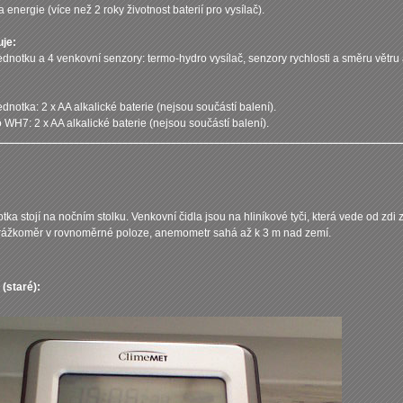
 energie (více než 2 roky životnost baterií pro vysílač).
uje:
dnotku a 4 venkovní senzory: termo-hydro vysílač, senzory rychlosti a směru větru
dnotka: 2 x AA alkalické baterie (nejsou součástí balení).
 WH7: 2 x AA alkalické baterie (nejsou součástí balení).
tka stojí na nočním stolku. Venkovní čidla jsou na hliníkové tyči, která vede od zdi z
rážkoměr v rovnoměrné poloze, anemometr sahá až k 3 m nad zemí.
(staré):