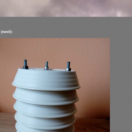
(nové):