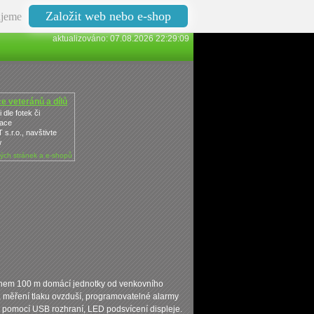
Založit web nebo e-shop
jeme
aktualizováno: 07.08.2026 22:29:09
 veteránů a dílů
 dle fotek či
ace
.r.o., navštivte
w
ých stránek a e-shopů
osahem 100 m domácí jednotky od venkovního
sí, měření tlaku ovzduší, programovatelné alarmy
 pomocí USB rozhraní, LED podsvícení displeje.