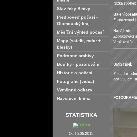
městě
Nízká spotřeba
Stav řeky Bečvy
Balení obsah
Předpověď počasí -
Zobrazovací je
Olomoucký kraj
Napájení:
Měsíční výhled počasí
Zobrazovací je
Mapy (satelit‚ radar +
Venkovní čidlo
blesky)
Podrobné archivy
Bouřky - pozorování
U
MÍSTĚNÍ:
Historie o počasí
Základní jedno
cca 250 cm, s
Fotografie (videa)
Výměnné odkazy
FOTOGRAFIE 
Návštěvní kniha
STATISTIKA
Od 15.05.2011.