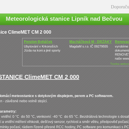
Doporuču
Meteorologická stanice Lipník nad Bečvou
ice ClimeMET CM 2 000
Penzion Boháček
Macháčková M - DRŽÁKY
Renovace
Ubytování v Krkonoších
MagdaM s.r.o. IČ 09279555
vyrobíme i
Jízda na koni a jiné sporty
dokument
RENOVET s
naše ww
Tvorba webov
TANICE ClimeMET CM 2 000
domácí meteostanice s dotykovým displejem, perem a PC softwarem.
 - závěsné nebo volně stojící.
parametry:
: vnitřní: 0 °C do 50 °C, venkovní: -40 °C do 65 °C. Bezdrátová technologie s d
í a vnitřní měření vlhkosti, dešťový senzor, rychlost a směr větru, předpověď poča
mínky počasí, rádiem řízené přesné RCC hodiny, PC software pro komunikaci s PC