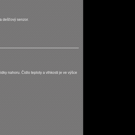
 a dešťový senzor.
idky nahoru. Čidlo teploty a vlhkosti je ve výšce