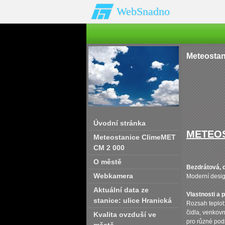
WebSnadno
Meteostan
Úvodní stránka
METEOS
Meteostanice ClimeMET
CM 2 000
O městě
Bezdrátová, 
Webkamera
Moderní design
Aktuální data ze
Vlastnosti a 
stanice: ulice Hranická
Rozsah teplot
čidla, venkovn
Kvalita ovzduší ve
pro různé pod