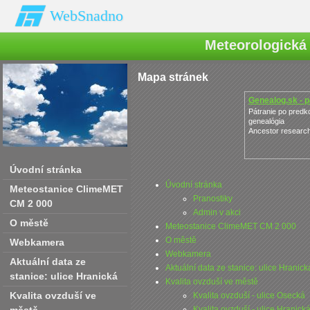
WebSnadno
Meteorologická 
Mapa stránek
Genealog.sk - p
Pátranie po predk
genealógia
Ancestor research
Úvodní stránka
Úvodní stránka
Meteostanice ClimeMET
Pranostiky
CM 2 000
Admin v akci
O městě
Meteostanice ClimeMET CM 2 000
O městě
Webkamera
Webkamera
Aktuální data ze
Aktuální data ze stanice: ulice Hranick
stanice: ulice Hranická
Kvalita ovzduší ve městě
Kvalita ovzduší ve
Kvalita ovzduší - ulice Osecká
Kvalita ovzduší - ulice Hranick