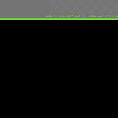
Administrace WebSnadno
|
Tvorba webových str