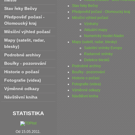
městě
Stav řeky Bečvy
Stav řeky Bečvy
Předpověď počasí - Olomoucký kraj
Předpověď počasí -
Měsíční výhled počasí
Olomoucký kraj
Výstrahy
Aktuální mapy
Měsíční výhled počasí
Numerický model Aladin
Mapy (satelit‚ radar‚
Mapy (satelit‚ radar‚ blesky)
blesky)
Satelitní snímky Evropy
Radarové snímky
Podrobné archivy
Detekce blesků
Bouřky - pozorování
Podrobné archivy
Historie o počasí
Bouřky - pozorování
Historie o počasí
Fotografie (videa)
Fotografie (videa)
Výměnné odkazy
Výměnné odkazy
Návštěvní kniha
Návštěvní kniha
STATISTIKA
Od 15.05.2011.